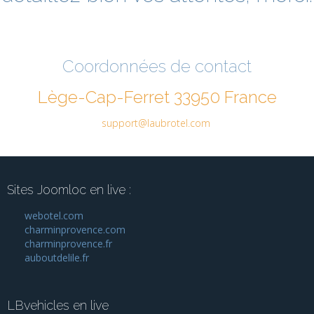
Coordonnées de contact
Lège-Cap-Ferret 33950 France
support@laubrotel.com
Sites Joomloc en live :
webotel.com
charminprovence.com
charminprovence.fr
auboutdelile.fr
LBvehicles en live