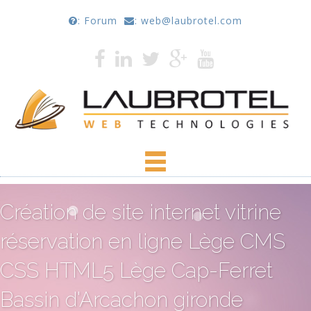
: Forum
: web@laubrotel.com
Création de site internet vitrine
réservation en ligne Lège CMS
CSS HTML5 Lège Cap-Ferret
Bassin d'Arcachon gironde