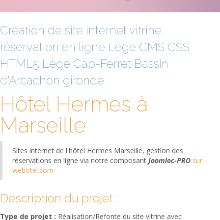
Création de site internet vitrine
réservation en ligne Lège CMS CSS
Vous êtes ici :
Accueil
Portfolio
Sites internet +
Hôtel Hermes à Marseille
HTML5 Lège Cap-Ferret Bassin
d'Arcachon gironde
Hôtel Hermes à
Marseille
Vous êtes ici :
Accueil
Portfolio
Sites internet +
Hôtel Hermes à Marseille
Sites internet de l'hôtel Hermes Marseille, gestion des
réservations en ligne via notre composant
Joomloc-PRO
sur
webotel.com
Description du projet :
Type de projet :
Réalisation/Refonte du site vitrine avec