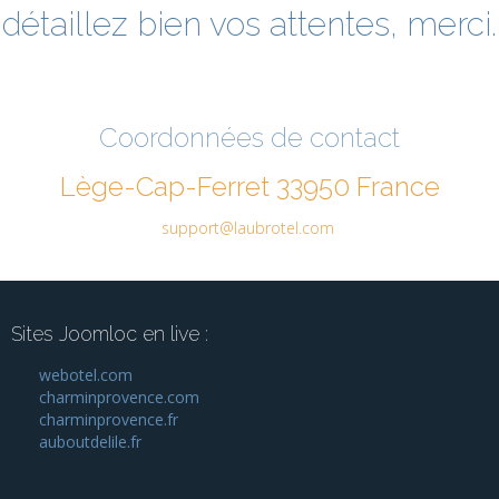
détaillez bien vos attentes, merci.
Coordonnées de contact
Lège-Cap-Ferret 33950 France
support@laubrotel.com
Sites Joomloc en live :
webotel.com
charminprovence.com
charminprovence.fr
auboutdelile.fr