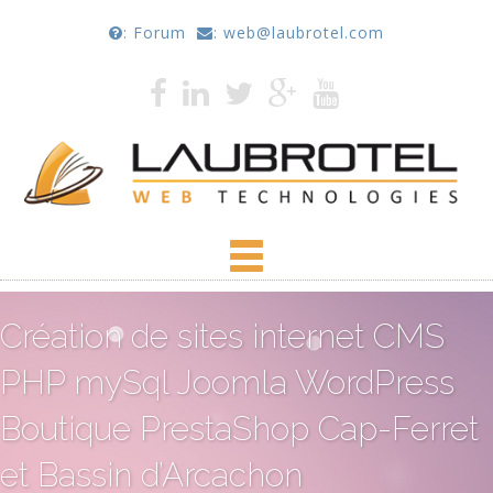
: Forum
: web@laubrotel.com
Création de sites internet CMS
PHP mySql Joomla WordPress
Boutique PrestaShop Cap-Ferret
et Bassin d’Arcachon