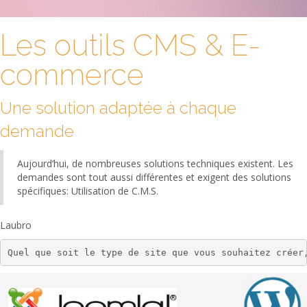
Les outils CMS & E-
commerce
Vous êtes ici :
Accueil
L'agence
CMS & E-commerce
Une solution adaptée à chaque
demande
Aujourd’hui, de nombreuses solutions techniques existent. Les
Vous êtes ici :
Accueil
L'agence
CMS & E-commerce
demandes sont tout aussi différentes et exigent des solutions
spécifiques: Utilisation de C.M.S.
Laubro
Quel que soit le type de site que vous souhaitez créer