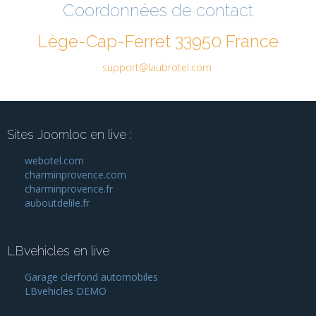
Coordonnées de contact
Lège-Cap-Ferret 33950 France
support@laubrotel.com
Sites Joomloc en live :
webotel.com
charminprovence.com
charminprovence.fr
auboutdelile.fr
LBvehicles en live
Garage clerfond automobiles
LBvehicles DEMO