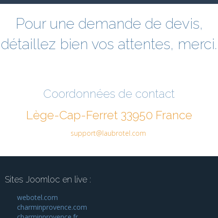
Pour une demande de devis,
détaillez bien vos attentes, merci.
Coordonnées de contact
Lège-Cap-Ferret 33950 France
support@laubrotel.com
Sites Joomloc en live :
webotel.com
charminprovence.com
charminprovence.fr