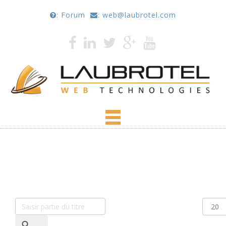
: Forum
: web@laubrotel.com
Vous êtes ici :
Accueil
hotel - Laubrotel.com
Saisir partie du titre
Affich