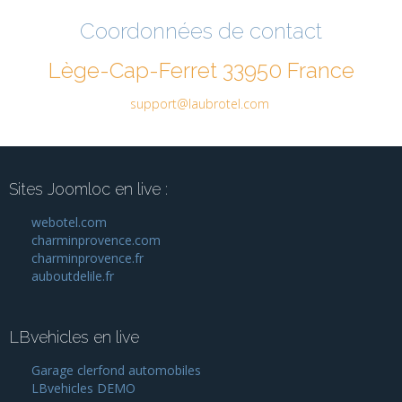
Coordonnées de contact
Lège-Cap-Ferret 33950 France
support@laubrotel.com
Sites Joomloc en live :
webotel.com
charminprovence.com
charminprovence.fr
auboutdelile.fr
LBvehicles en live
Garage clerfond automobiles
LBvehicles DEMO