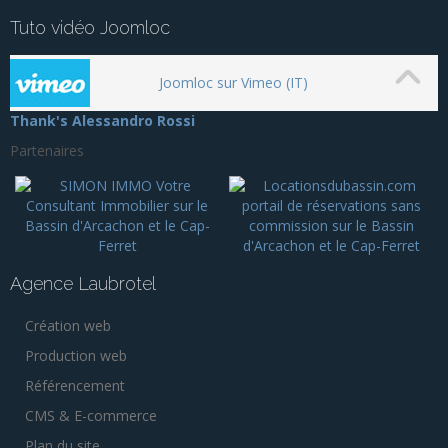
Tuto vidéo Joomloc
Joomloc sur Vimeo (IT)
Thank's Alessandro Rossi
Partenaires
Agence Laubrotel
Création web
Production web
Référencement
CMS & E-commerce
Plan du site