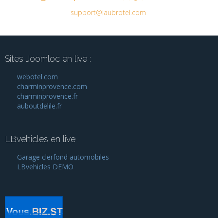
support@laubrotel.com
Sites Joomloc en live :
webotel.com
charminprovence.com
charminprovence.fr
auboutdelile.fr
LBvehicles en live
Garage clerfond automobiles
LBvehicles DEMO