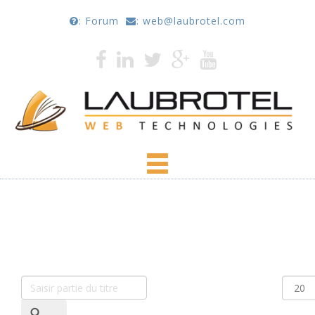
: Forum
: web@laubrotel.com
Vous êtes ici :
Accueil
autos - Laubrotel.com
Saisir partie du titre
Affich